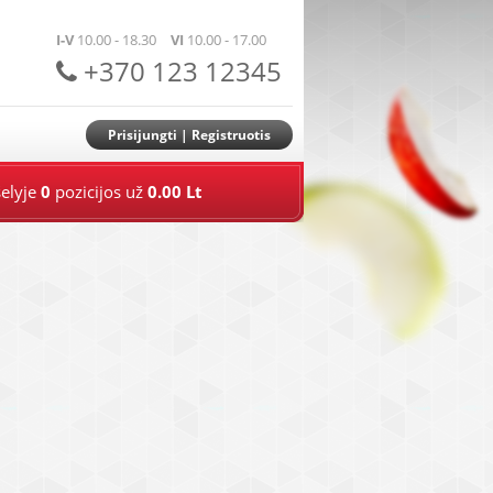
I-V
10.00 - 18.30
VI
10.00 - 17.00
+370 123 12345
Prisijungti
|
Registruotis
elyje
0
pozicijos už
0.00 Lt