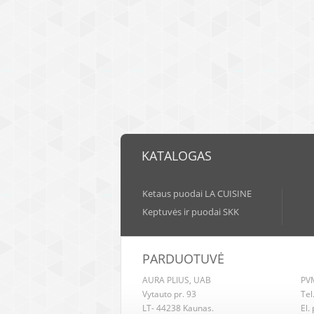
KATALOGAS
Ketaus puodai LA CUISINE
Keptuvės ir puodai SKK
PARDUOTUVĖ
AURA PLIUS, UAB
PVM
Vytauto pr. 93
Tel
LT- 44238 Kaunas.
El.