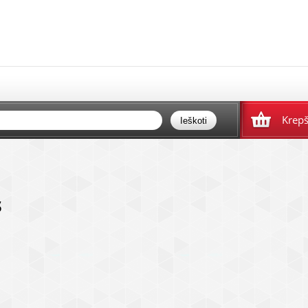
Krepš
s