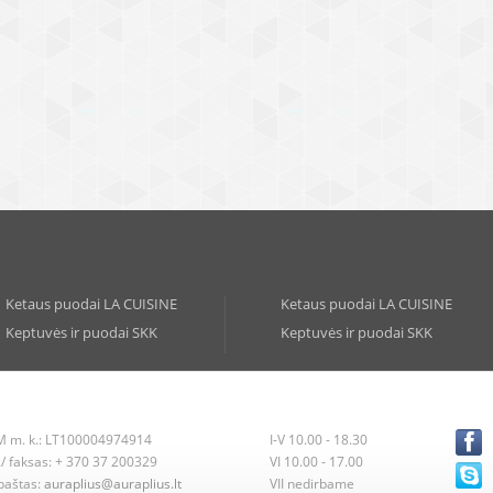
Ketaus puodai LA CUISINE
Ketaus puodai LA CUISINE
Keptuvės ir puodai SKK
Keptuvės ir puodai SKK
 m. k.: LT100004974914
I-V 10.00 - 18.30
./ faksas: + 370 37 200329
VI 10.00 - 17.00
 paštas:
auraplius@auraplius.lt
VII nedirbame