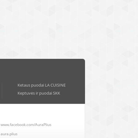
Ketaus puodai LA CUISINE
Keptuvės ir puodai SKK
www.facebook.com/AuraPlius
aura.plius