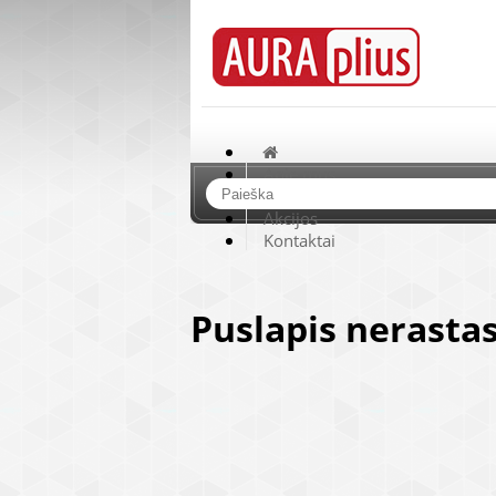
Apie mus
Naujienos
Akcijos
Kontaktai
Puslapis nerasta